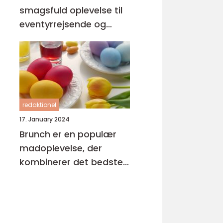
smagsfuld oplevelse til
eventyrrejsende og
backpackere
redaktionel
17. January 2024
Brunch er en populær
madoplevelse, der
kombinerer det bedste
fra morgenmad og
frokost