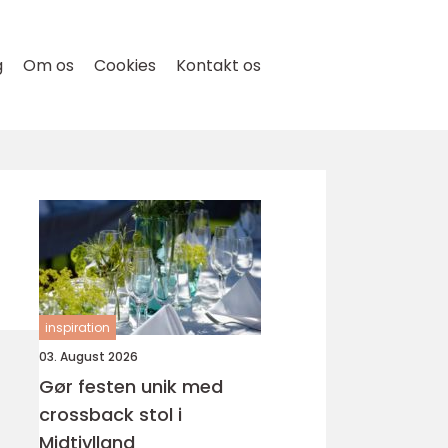
g
Om os
Cookies
Kontakt os
inspiration
03. August 2026
Gør festen unik med
crossback stol i
Midtjylland