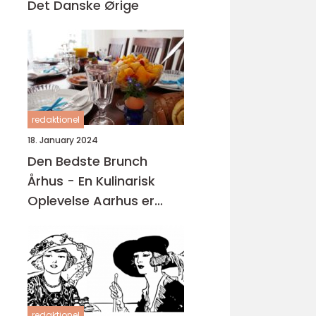
Det Danske Ørige
redaktionel
18. January 2024
Den Bedste Brunch
Århus - En Kulinarisk
Oplevelse Aarhus er
kendt for sin madscene,
hvor der findes en bred
vifte af restauranter,
caféer og spisesteder
redaktionel