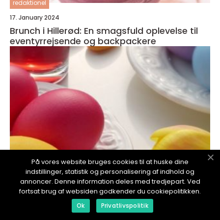
redaktionel
17. January 2024
Brunch i Hillerød: En smagsfuld oplevelse til
eventyrrejsende og backpackere
På vores website bruges cookies til at huske dine
indstillinger, statistik og personalisering af indhold og
annoncer. Denne information deles med tredjepart. Ved
fortsat brug af websiden godkender du cookiepolitikken.
redaktionel
Ok
Privatlivspolitik
17. January 2024