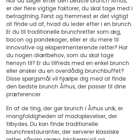
Når du søger efter den bedste brunch Århus,
er der flere vigtige faktorer, du skal tage med i
betragtning. Først og fremmest er det vigtigt
at finde ud af, hvad du leder efter i en brunch.
Er du til traditionelle brunchretter som æg,
bacon og pandekager, eller er du mere til
innovative og eksperimenterende retter? Har
du nogen diætbehov, som du skal tage
hensyn til? Er du tilfreds med en enkel brunch
eller ønsker du en overdådig brunchbuffet?
Disse spørgsmål vil hjælpe dig med at finde
den bedste brunch Århus, der passer til dine
præferencer.
En af de ting, der gør brunch i Århus unik, er
mangfoldigheden af madoplevelser, der
tilbydes. Du kan finde traditionelle
brunchrestauranter, der serverer klassiske
retter, såsom røræg, birchermüsli og