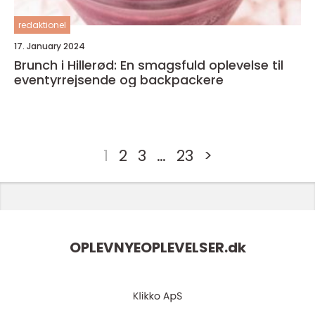
redaktionel
17. January 2024
Brunch i Hillerød: En smagsfuld oplevelse til
eventyrrejsende og backpackere
1
2
3
…
23
>
OPLEVNYEOPLEVELSER.
dk