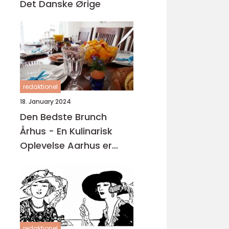
Det Danske Ørige
redaktionel
18. January 2024
Den Bedste Brunch
Århus - En Kulinarisk
Oplevelse Aarhus er
kendt for sin madscene,
hvor der findes en bred
vifte af restauranter,
caféer og spisesteder
redaktionel