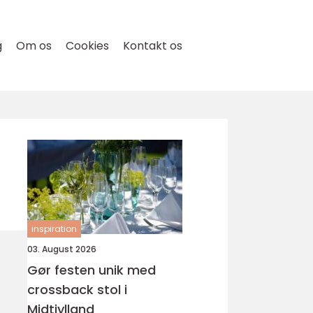
g
Om os
Cookies
Kontakt os
inspiration
03. August 2026
Gør festen unik med
crossback stol i
Midtjylland