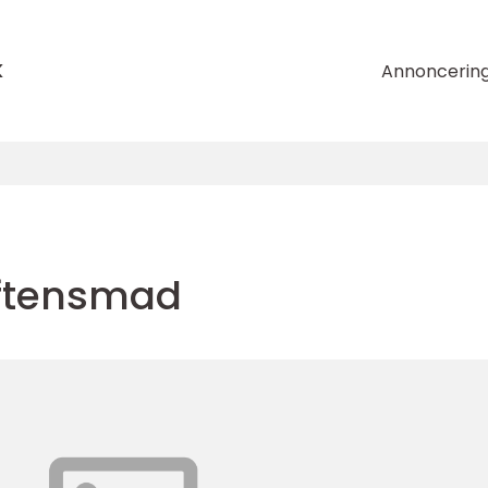
k
Annoncerin
ftensmad