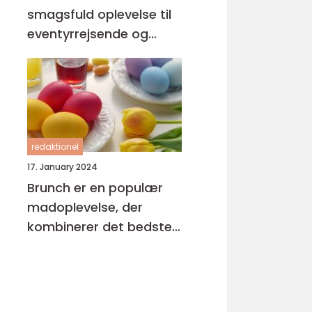
smagsfuld oplevelse til
eventyrrejsende og
backpackere
redaktionel
17. January 2024
Brunch er en populær
madoplevelse, der
kombinerer det bedste
fra morgenmad og
frokost