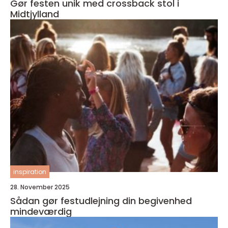
Gør festen unik med crossback stol i
Midtjylland
inspiration
28. November 2025
Sådan gør festudlejning din begivenhed
mindeværdig