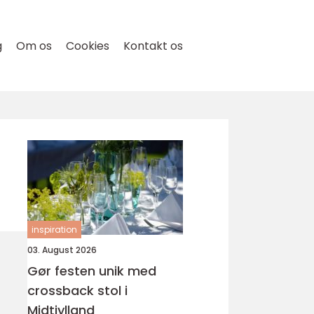
g
Om os
Cookies
Kontakt os
inspiration
03. August 2026
Gør festen unik med
crossback stol i
Midtjylland