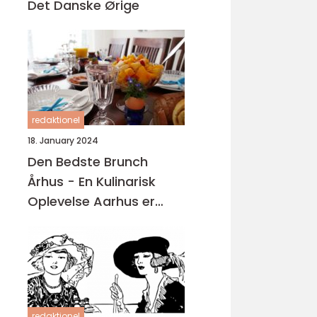
Det Danske Ørige
redaktionel
18. January 2024
Den Bedste Brunch
Århus - En Kulinarisk
Oplevelse Aarhus er
kendt for sin madscene,
hvor der findes en bred
vifte af restauranter,
caféer og spisesteder
redaktionel