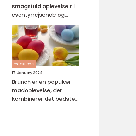
smagsfuld oplevelse til
eventyrrejsende og
backpackere
redaktionel
17. January 2024
Brunch er en populær
madoplevelse, der
kombinerer det bedste
fra morgenmad og
frokost