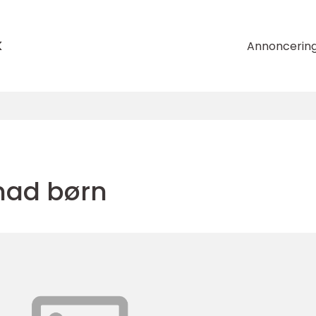
k
Annoncerin
mad børn