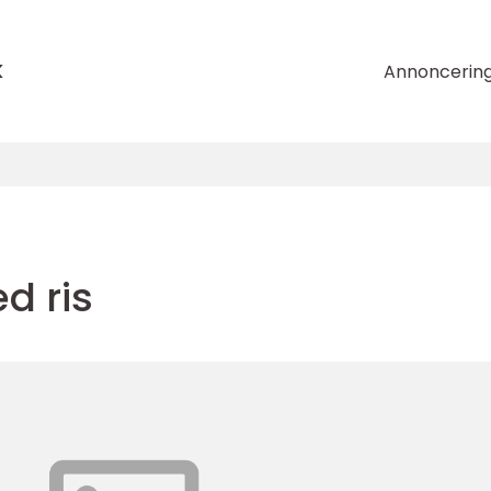
k
Annoncerin
d ris