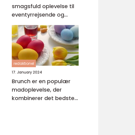
smagsfuld oplevelse til
eventyrrejsende og
backpackere
redaktionel
17. January 2024
Brunch er en populær
madoplevelse, der
kombinerer det bedste
fra morgenmad og
frokost