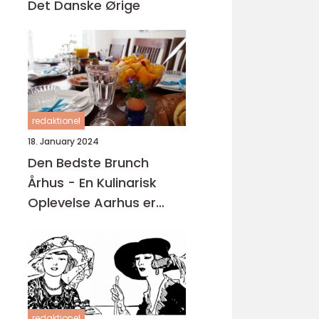
Det Danske Ørige
redaktionel
18. January 2024
Den Bedste Brunch
Århus - En Kulinarisk
Oplevelse Aarhus er
kendt for sin madscene,
hvor der findes en bred
vifte af restauranter,
caféer og spisesteder
redaktionel