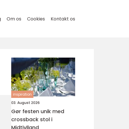
g
Om os
Cookies
Kontakt os
inspiration
03. August 2026
Gør festen unik med
crossback stol i
Midtjylland