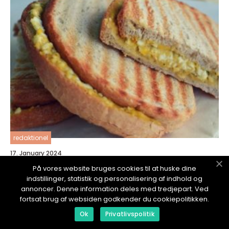
redaktionel
17. January 2024
Brunch take away: En velsmagende mulighed
På vores website bruges cookies til at huske dine
for eventyrrejsende og backpackere
indstillinger, statistik og personalisering af indhold og
annoncer. Denne information deles med tredjepart. Ved
fortsat brug af websiden godkender du cookiepolitikken.
Ok
Privatlivspolitik