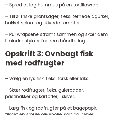
– Spred et lag hummus på en tortillawrap.
– Tilføj friske grøntsager, f.eks. ternede agurker,
hakket spinat og skivede tomater.
– Rul wrapsene stramt sammen og skær dem
i mindre stykker for nem håndtering.
Opskrift 3: Ovnbagt fisk
med rodfrugter
– Vælg en lys fisk, f.eks. torsk eller laks.
– Skær rodfrugter, f.eks. gulerødder,
pastinakker og kartofler, i skiver.
– Læg fisk og rodfrugter på et bagepapir,
tilsæt en smule olivenolie, salt og peber.