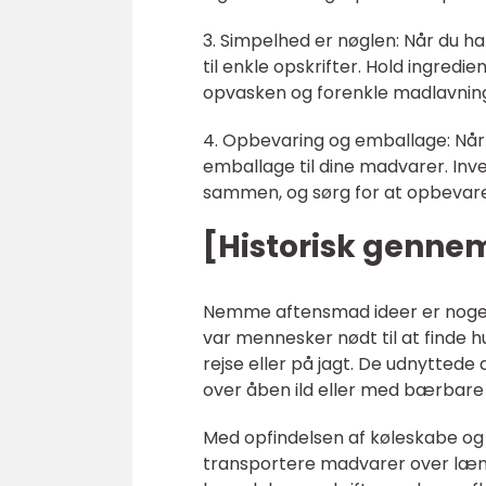
3. Simpelhed er nøglen: Når du h
til enkle opskrifter. Hold ingredi
opvasken og forenkle madlavnin
4. Opbevaring og emballage: Når 
emballage til dine madvarer. Inv
sammen, og sørg for at opbevare 
[Historisk genn
Nemme aftensmad ideer er noget, 
var mennesker nødt til at finde 
rejse eller på jagt. De udnyttede
over åben ild eller med bærbar
Med opfindelsen af køleskabe og
transportere madvarer over læng