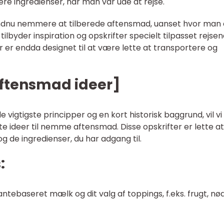
re ingredienser, når man var ude at rejse.
 endnu nemmere at tilberede aftensmad, uanset hvor man 
ilbyder inspiration og opskrifter specielt tilpasset rejse
er endda designet til at være lette at transportere og
aftensmad ideer]
e vigtigste principper og en kort historisk baggrund, vil vi
e ideer til nemme aftensmad. Disse opskrifter er lette at
g de ingredienser, du har adgang til.
:
ntebaseret mælk og dit valg af toppings, f.eks. frugt, nø