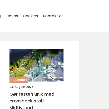
g
Om os
Cookies
Kontakt os
inspiration
03. August 2026
Gør festen unik med
crossback stol i
Midtjylland