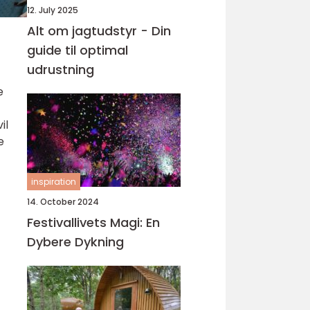
12. July 2025
Alt om jagtudstyr - Din
guide til optimal
udrustning
e
il
e
inspiration
14. October 2024
Festivallivets Magi: En
Dybere Dykning