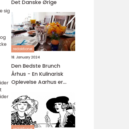
Det Danske Ørige
e sig
 og
kke
redaktionel
18. January 2024
Den Bedste Brunch
Århus - En Kulinarisk
Oplevelse Aarhus er
ider
kendt for sin madscene,
t
ider
hvor der findes en bred
vifte af restauranter,
caféer og spisesteder
redaktionel