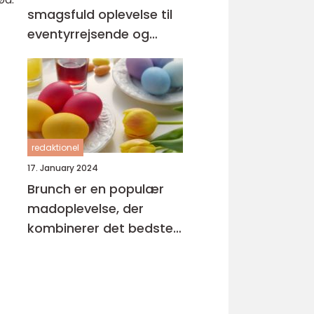
smagsfuld oplevelse til
eventyrrejsende og
backpackere
redaktionel
17. January 2024
Brunch er en populær
madoplevelse, der
kombinerer det bedste
fra morgenmad og
frokost