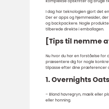
komplekse opskrifter og bruge fle
I dag har teknologien gjort det
Der er apps og hjemmesider, der t
og backpackere. Nogle produkter 
tilberede direkte i emballagen.
[Tips til nemme 
Nu hvor du har en forståelse for d
præsentere dig for nogle konkret
tilpasse efter dine præferencer o
1. Overnights Oats
– Bland havregryn, mælk eller pla
eller honning.