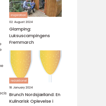
inspiration
02. August 2024
Glamping:
Luksuscampingens
Fremmarch
e
e
me
redaktionel
18. January 2024
æcis
Brunch Nordsjælland: En
Kulinarisk Oplevelse i