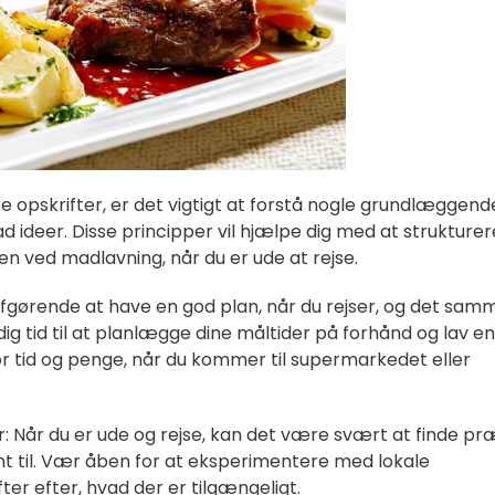
kke opskrifter, er det vigtigt at forstå nogle grundlæggend
deer. Disse principper vil hjælpe dig med at strukturer
n ved madlavning, når du er ude at rejse.
 afgørende at have en god plan, når du rejser, og det sam
dig tid til at planlægge dine måltider på forhånd og lav en
 for tid og penge, når du kommer til supermarkedet eller
ser: Når du er ude og rejse, kan det være svært at finde pr
t til. Vær åben for at eksperimentere med lokale
fter efter, hvad der er tilgængeligt.