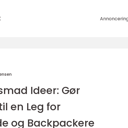
k
Annoncerin
tensen
mad Ideer: Gør
l en Leg for
de og Backpackere