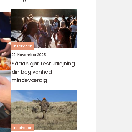
inspiration
28. November 2025
Sådan gør festudlejning
din begivenhed
mindeværdig
inspiration