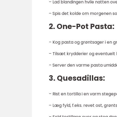
– Lad blandingen hvile natten over
– Spis det kolde om morgenen 
2. One-Pot Pasta:
– Kog pasta og grøntsager i en gr
– Tilsæt krydderier og eventuelt li
– Server den varme pasta umiddel
3. Quesadillas:
– Rist en tortilla i en varm stege
– Læg fyld, f.eks. revet ost, grøn
– Fold tortillaen over og steg den