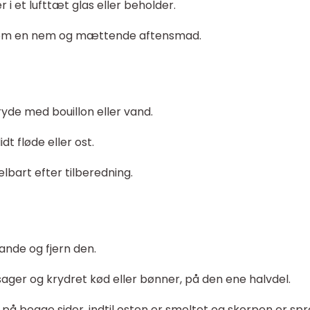
 i et lufttæt glas eller beholder.
som en nem og mættende aftensmad.
yde med bouillon eller vand.
dt fløde eller ost.
bart efter tilberedning.
pande og fjern den.
tsager og krydret kød eller bønner, på den ene halvdel.
 på begge sider, indtil osten er smeltet og skorpen er spr