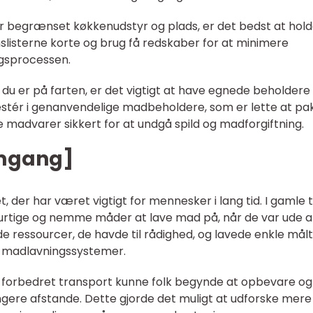
ar begrænset køkkenudstyr og plads, er det bedst at hold
enslisterne korte og brug få redskaber for at minimere
gsprocessen.
du er på farten, er det vigtigt at have egnede beholdere
estér i genanvendelige madbeholdere, som er lette at pa
madvarer sikkert for at undgå spild og madforgiftning.
emgang]
der har været vigtigt for mennesker i lang tid. I gamle t
hurtige og nemme måder at lave mad på, når de var ude a
 de ressourcer, de havde til rådighed, og lavede enkle målt
e madlavningssystemer.
 forbedret transport kunne folk begynde at opbevare og
ere afstande. Dette gjorde det muligt at udforske mere