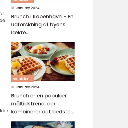
18. January 2024
er.
Brunch i København - En
nde
udforskning af byens
lækre
morgenmadsoplevelser
redaktionel
18. January 2024
Brunch er en populær
måltidstrend, der
dder
kombinerer det bedste
fra morgenmad og
frokost