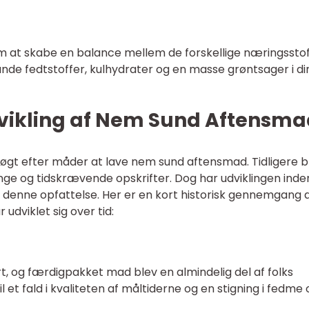
 at skabe en balance mellem de forskellige næringsstof
sunde fedtstoffer, kulhydrater og en masse grøntsager i di
dvikling af Nem Sund Aftensm
øgt efter måder at lave nem sund aftensmad. Tidligere b
e og tidskrævende opskrifter. Dog har udviklingen inde
enne opfattelse. Her er en kort historisk gennemgang a
dviklet sig over tid:
, og færdigpakket mad blev en almindelig del af folks
l et fald i kvaliteten af måltiderne og en stigning i fedme 