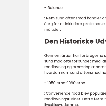
– Balance
: Nem sund aftensmad handler om
Sørg for at inkludere proteiner, 
måltider.
Den Historiske U
Gennem årtier har forbrugerne s
sund mad ofte forbundet med lang
madlavning og ernæring ændret d
hvordan nem sund aftensmad har u
– 1950’erne-1960’erne
: Convenience food blev populært
madlavningsrutiner. Dette førte ti
livsstilssygdomme.