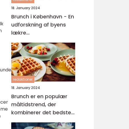
18. January 2024
Brunch i København - En
lk
udforskning af byens
n
lækre
morgenmadsoplevelser
sunde
redaktionel
18. January 2024
Brunch er en populær
rcer
måltidstrend, der
omme
kombinerer det bedste
n
fra morgenmad og
frokost