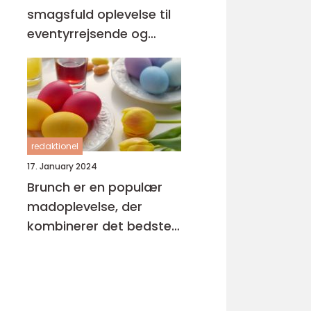
smagsfuld oplevelse til
eventyrrejsende og
backpackere
redaktionel
17. January 2024
Brunch er en populær
madoplevelse, der
kombinerer det bedste
fra morgenmad og
frokost