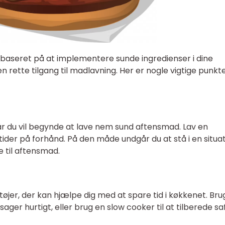
baseret på at implementere sunde ingredienser i dine
 rette tilgang til madlavning. Her er nogle vigtige punkte
 når du vil begynde at lave nem sund aftensmad. Lav en
ider på forhånd. På den måde undgår du at stå i en situat
e til aftensmad.
øjer, der kan hjælpe dig med at spare tid i køkkenet. Bru
ger hurtigt, eller brug en slow cooker til at tilberede sa