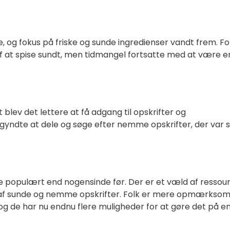
og fokus på friske og sunde ingredienser vandt frem. Fo
f at spise sundt, men tidmangel fortsatte med at være e
blev det lettere at få adgang til opskrifter og
gyndte at dele og søge efter nemme opskrifter, der var 
 populært end nogensinde før. Der er et væld af ressou
fte af sunde og nemme opskrifter. Folk er mere opmærks
 og de har nu endnu flere muligheder for at gøre det på e