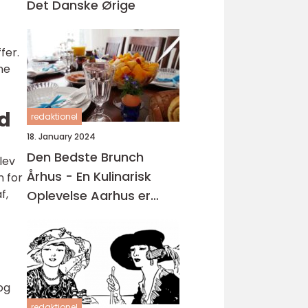
Det Danske Ørige
fer.
ne
ad
redaktionel
18. January 2024
Den Bedste Brunch
lev
Århus - En Kulinarisk
n for
f,
Oplevelse Aarhus er
kendt for sin madscene,
hvor der findes en bred
vifte af restauranter,
caféer og spisesteder
og
redaktionel