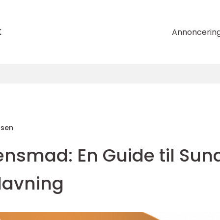
k
Annoncerin
nsen
nsmad: En Guide til Sun
lavning