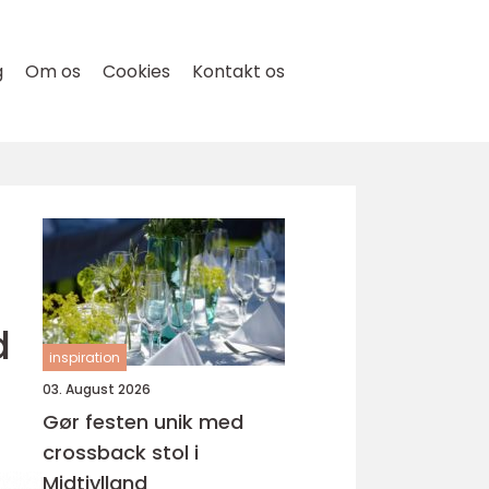
g
Om os
Cookies
Kontakt os
d
inspiration
03. August 2026
Gør festen unik med
crossback stol i
Midtjylland