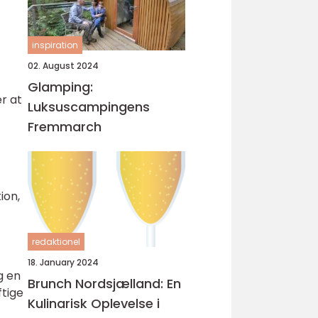
inspiration
02. August 2024
Glamping:
r at
Luksuscampingens
Fremmarch
ion,
redaktionel
18. January 2024
g en
Brunch Nordsjælland: En
ftige
Kulinarisk Oplevelse i