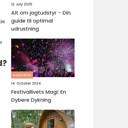
12. July 2025
Alt om jagtudstyr - Din
guide til optimal
nde
udrustning
r
e
d?
inspiration
14. October 2024
Festivallivets Magi: En
Dybere Dykning