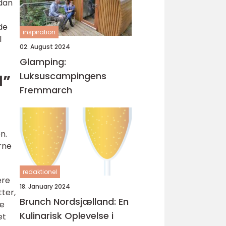
rdan
de
inspiration
l
02. August 2024
Glamping:
Luksuscampingens
d”
Fremmarch
n.
erne
redaktionel
ere
18. January 2024
ter,
Brunch Nordsjælland: En
se
Kulinarisk Oplevelse i
et