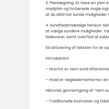
3. Planlægning: At have en plan ka
madplan og forberede nogle ingre
at du altid har sunde muligheder t
4. Sundhedsmæssige hensyn: Sel
at vælge sundere muligheder. 
fødevarer, samt overflod af sukke
Strukturering af teksten for at o
Introduktion
– Hvorfor er nem sund aftensmad
– Hvad er nøgleelementerne i e
Historisk gennemgang af “nem s
– Traditionelle kostvaner og tid