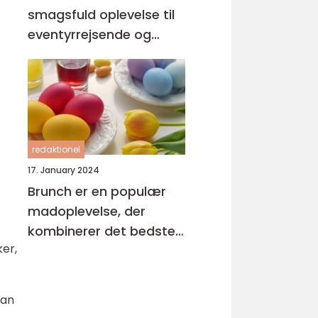
smagsfuld oplevelse til
eventyrrejsende og
backpackere
redaktionel
17. January 2024
Brunch er en populær
madoplevelse, der
kombinerer det bedste
er,
fra morgenmad og
frokost
man