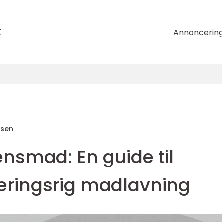
k
Annoncerin
nsen
nsmad: En guide til
ringsrig madlavning