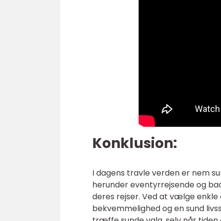
Konklusion:
I dagens travle verden er nem s
herunder eventyrrejsende og bac
deres rejser. Ved at vælge enkle
bekvemmelighed og en sund livss
træffe sunde valg, selv når tide