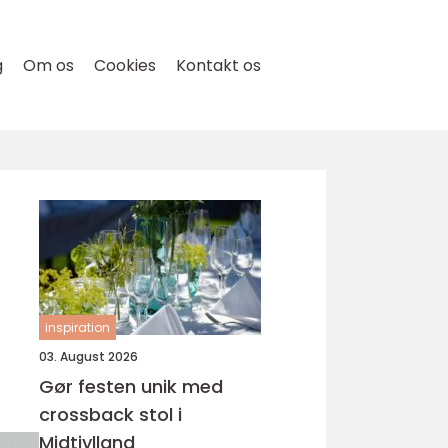
g
Om os
Cookies
Kontakt os
inspiration
03. August 2026
Gør festen unik med
crossback stol i
Midtjylland