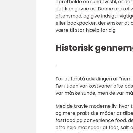
opretholde en sund livsstil, er d
det kan gavne os. Denne artikel 
aftensmad, og give indsigt i vigti
eller backpacker, der ønsker at o
være til stor hjælp for dig.
Historisk genne
:
For at forstå udviklingen af “nem
Før i tiden var kostvaner ofte bas
var måske sunde, men de var mås
Med de travle moderne liv, hvor t
og mere praktiske måder at tilber
fastfood og convenience food, der
ofte høje mængder af fedt, salt og