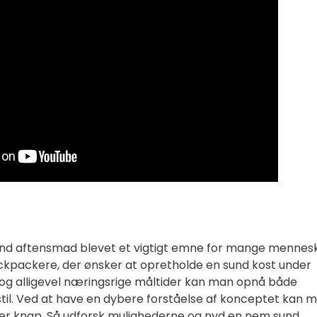
und aftensmad blevet et vigtigt emne for mange mennesk
kpackere, der ønsker at opretholde en sund kost under
 og alligevel næringsrige måltider kan man opnå både
til. Ved at have en dybere forståelse af konceptet kan 
n er knap. Så udforsk mulighederne og nyd en nem sund