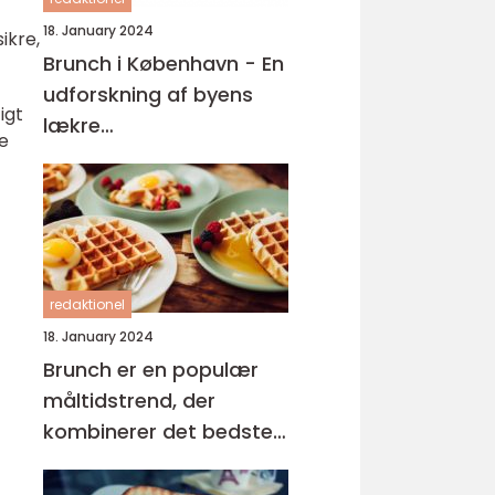
18. January 2024
ikre,
Brunch i København - En
udforskning af byens
igt
lækre
e
morgenmadsoplevelser
redaktionel
18. January 2024
Brunch er en populær
måltidstrend, der
kombinerer det bedste
fra morgenmad og
frokost