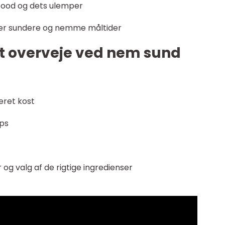
ood og dets ulemper
ter sundere og nemme måltider
at overveje ved nem sund
eret kost
ips
g valg af de rigtige ingredienser