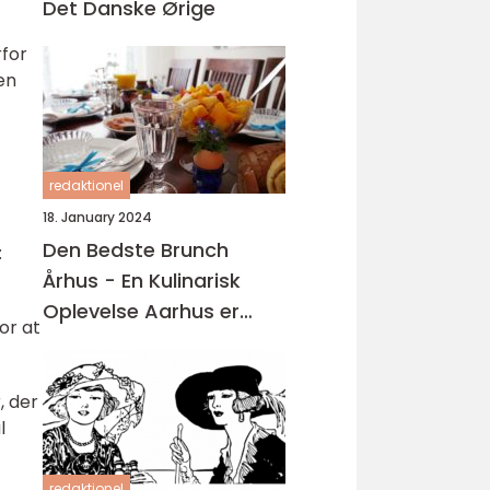
Det Danske Ørige
rfor
en
redaktionel
18. January 2024
Den Bedste Brunch
:
Århus - En Kulinarisk
Oplevelse Aarhus er
or at
kendt for sin madscene,
hvor der findes en bred
, der
vifte af restauranter,
l
caféer og spisesteder
redaktionel