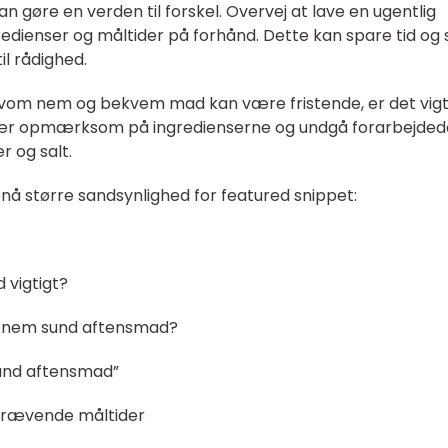
n gøre en verden til forskel. Overvej at lave en ugentlig
dienser og måltider på forhånd. Dette kan spare tid og s
il rådighed.
vom nem og bekvem mad kan være fristende, er det vigt
Vær opmærksom på ingredienserne og undgå forarbejded
r og salt.
pnå større sandsynlighed for featured snippet:
 vigtigt?
n nem sund aftensmad?
und aftensmad”
skrævende måltider