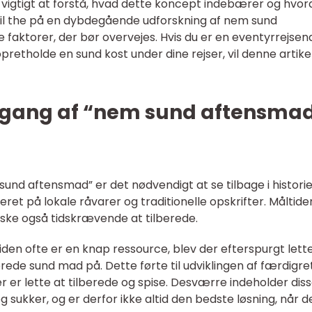
et vigtigt at forstå, hvad dette koncept indebærer og hvo
vil the på en dybdegående udforskning af nem sund
ge faktorer, der bør overvejes. Hvis du er en eventyrrejsen
pretholde en sund kost under dine rejser, vil denne artike
mgang af “nem sund aftensma
 sund aftensmad” er det nødvendigt at se tilbage i historie
eret på lokale råvarer og traditionelle opskrifter. Måltid
ke også tidskrævende at tilberede.
iden ofte er en knap ressource, blev der efterspurgt lett
ede sund mad på. Dette førte til udviklingen af færdigret
 er lette at tilberede og spise. Desværre indeholder dis
 sukker, og er derfor ikke altid den bedste løsning, når d