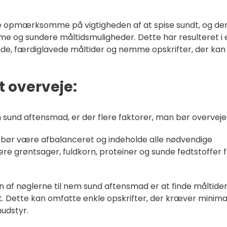
re opmærksomme på vigtigheden af at spise sundt, og de
e og sundere måltidsmuligheder. Dette har resulteret i 
unde, færdiglavede måltider og nemme opskrifter, der kan
t overveje:
sund aftensmad, er der flere faktorer, man bør overveje
id bør være afbalanceret og indeholde alle nødvendige
ere grøntsager, fuldkorn, proteiner og sunde fedtstoffer f
n af nøglerne til nem sund aftensmad er at finde måltider
vt. Dette kan omfatte enkle opskrifter, der kræver minima
nudstyr.