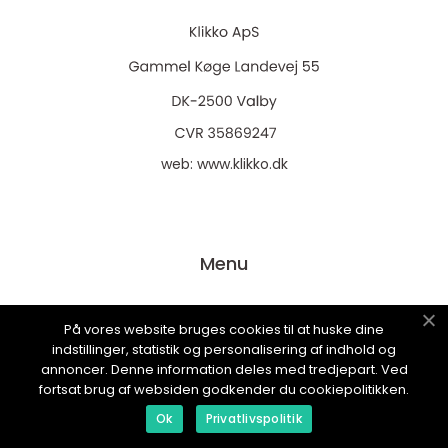
web:
www.klikko.dk
Menu
På vores website bruges cookies til at huske dine
Annoncering
indstillinger, statistik og personalisering af indhold og
Om os
annoncer. Denne information deles med tredjepart. Ved
fortsat brug af websiden godkender du cookiepolitikken.
Cookies
Ok
Privatlivspolitik
Kontakt os