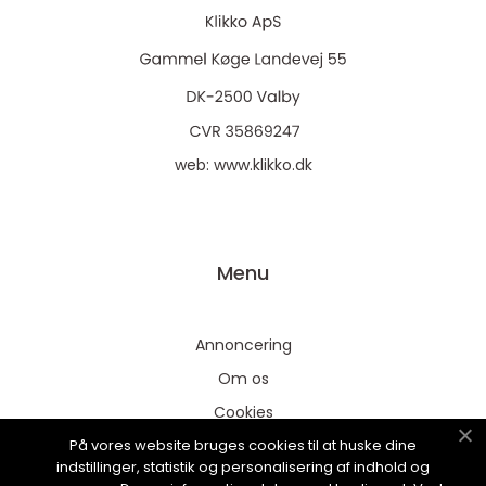
web:
www.klikko.dk
Menu
Annoncering
Om os
Cookies
På vores website bruges cookies til at huske dine
Kontakt os
indstillinger, statistik og personalisering af indhold og
Sitemap