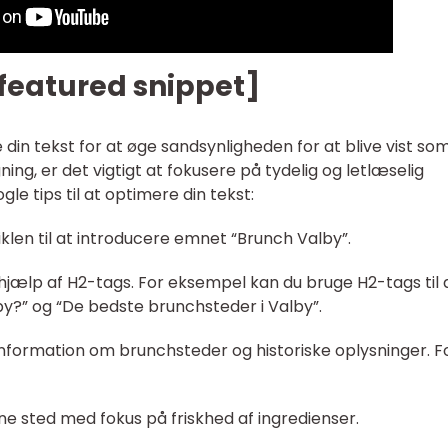
featured snippet]
 din tekst for at øge sandsynligheden for at blive vist so
ing, er det vigtigt at fokusere på tydelig og letlæselig
ogle tips til at optimere din tekst:
iklen til at introducere emnet “Brunch Valby”.
d hjælp af H2-tags. For eksempel kan du bruge H2-tags til 
y?” og “De bedste brunchsteder i Valby”.
le information om brunchsteder og historiske oplysninger. F
e sted med fokus på friskhed af ingredienser.