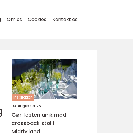
g
Om os
Cookies
Kontakt os
inspiration
g
03. August 2026
Gør festen unik med
crossback stol i
Midtjylland