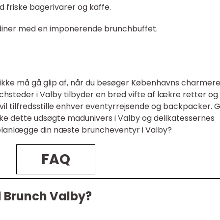
d friske bagerivarer og kaffe.
diner med en imponerende brunchbuffet.
u ikke må gå glip af, når du besøger Københavns charmer
hsteder i Valby tilbyder en bred vifte af lækre retter og
il tilfredsstille enhver eventyrrejsende og backpacker. 
rske dette udsøgte madunivers i Valby og delikatessernes
e planlægge din næste bruncheventyr i Valby?
FAQ
d Brunch Valby?