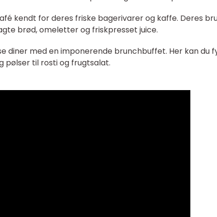
ig café kendt for deres friske bagerivarer og kaffe. Deres b
gte brød, omeletter og friskpresset juice.
se diner med en imponerende brunchbuffet. Her kan du f
pølser til rosti og frugtsalat.