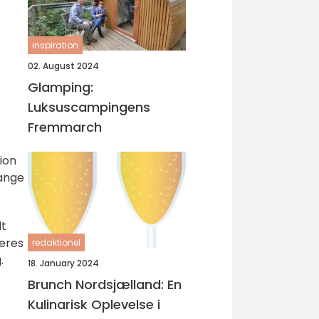
inspiration
02. August 2024
Glamping:
Luksuscampingens
Fremmarch
ion
mange
lt
deres
redaktionel
.
18. January 2024
Brunch Nordsjælland: En
Kulinarisk Oplevelse i