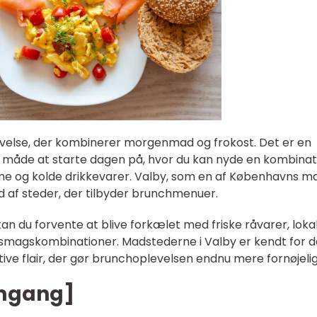
velse, der kombinerer morgenmad og frokost. Det er en
e måde at starte dagen på, hvor du kan nyde en kombinat
rme og kolde drikkevarer. Valby, som en af Københavns 
 af steder, der tilbyder brunchmenuer.
kan du forvente at blive forkælet med friske råvarer, loka
 smagskombinationer. Madstederne i Valby er kendt for 
ve flair, der gør brunchoplevelsen endnu mere fornøjelig
emgang]