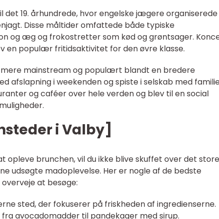
til det 19. århundrede, hvor engelske jægere organiserede
njagt. Disse måltider omfattede både typiske
 og æg og frokostretter som kød og grøntsager. Konc
ev en populær fritidsaktivitet for den øvre klasse.
nch mere mainstream og populært blandt en bredere
d afslapning i weekenden og spiste i selskab med famili
uranter og caféer over hele verden og blev til en social
muligheder.
steder i Valby]
 opleve brunchen, vil du ikke blive skuffet over det stor
enne udsøgte madoplevelse. Her er nogle af de bedste
 overveje at besøge:
rne sted, der fokuserer på friskheden af ingredienserne.
 fra avocadomadder til pandekager med sirup.