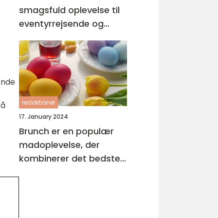
smagsfuld oplevelse til
eventyrrejsende og
backpackere
ende
redaktionel
Gå
17. January 2024
Brunch er en populær
madoplevelse, der
kombinerer det bedste
fra morgenmad og
frokost