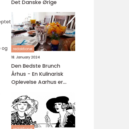
Det Danske Ørige
eptet
e og
redaktionel
18. January 2024
Den Bedste Brunch
Århus - En Kulinarisk
Oplevelse Aarhus er
kendt for sin madscene,
e
hvor der findes en bred
vifte af restauranter,
caféer og spisesteder
redaktionel