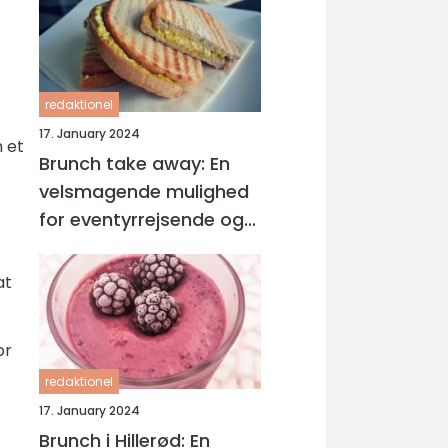
redaktionel
17. January 2024
m et
Brunch take away: En
velsmagende mulighed
for eventyrrejsende og
backpackere
at
or
redaktionel
17. January 2024
Brunch i Hillerød: En