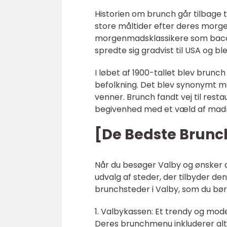
Historien om brunch går tilbage 
store måltider efter deres morge
morgenmadsklassikere som bacon
spredte sig gradvist til USA og bl
I løbet af 1900-tallet blev bru
befolkning. Det blev synonymt me
venner. Brunch fandt vej til resta
begivenhed med et væld af mad
[De Bedste Brunch
Når du besøger Valby og ønsker at
udvalg af steder, der tilbyder d
brunchsteder i Valby, som du bør
1. Valbykassen: Et trendy og mode
Deres brunchmenu inkluderer alt