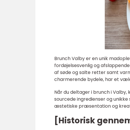
Brunch Valby er en unik madople
fordøjelsesvenlig og afslappend
af søde og salte retter samt va
charmerende bydele, har et væld
Når du deltager i brunch i Valby, 
sourcede ingredienser og unikke
æstetiske præsentation og kreati
[Historisk genn