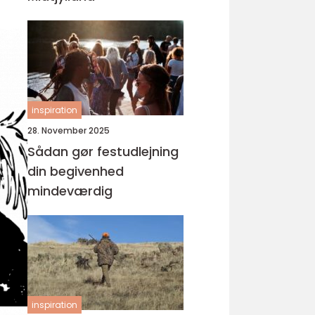
inspiration
28. November 2025
Sådan gør festudlejning
din begivenhed
mindeværdig
inspiration