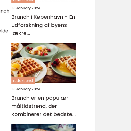
18. January 2024
runch
Brunch i København - En
udforskning af byens
ylde
lækre
morgenmadsoplevelser
redaktionel
18. January 2024
Brunch er en populær
måltidstrend, der
kombinerer det bedste
fra morgenmad og
frokost