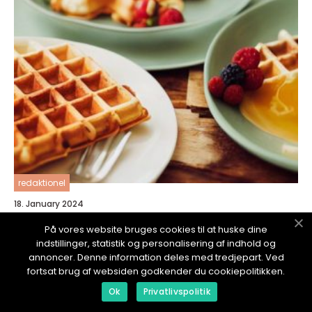
redaktionel
18. January 2024
Brunch er en populær måltidstrend, der
På vores website bruges cookies til at huske dine
kombinerer det bedste fra morgenmad og
indstillinger, statistik og personalisering af indhold og
frokost
annoncer. Denne information deles med tredjepart. Ved
fortsat brug af websiden godkender du cookiepolitikken.
Ok
Privatlivspolitik