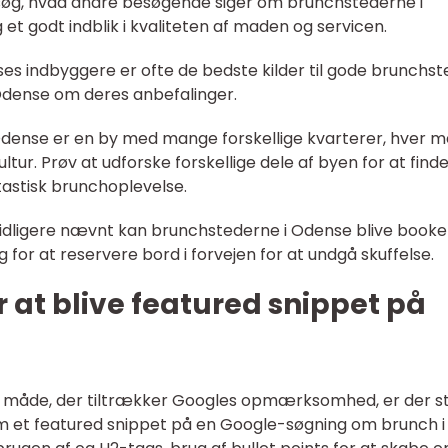
rsøg, hvad andre besøgende siger om brunchstederne i
et godt indblik i kvaliteten af maden og servicen.
ses indbyggere er ofte de bedste kilder til gode brunchst
 Odense om deres anbefalinger.
: Odense er en by med mange forskellige kvarterer, hver 
ur. Prøv at udforske forskellige dele af byen for at find
ntastisk brunchoplevelse.
 tidligere nævnt kan brunchstederne i Odense blive booke
rg for at reservere bord i forvejen for at undgå skuffelse.
 at blive featured snippet på
n måde, der tiltrækker Googles opmærksomhed, er der s
som et featured snippet på en Google-søgning om brunch i