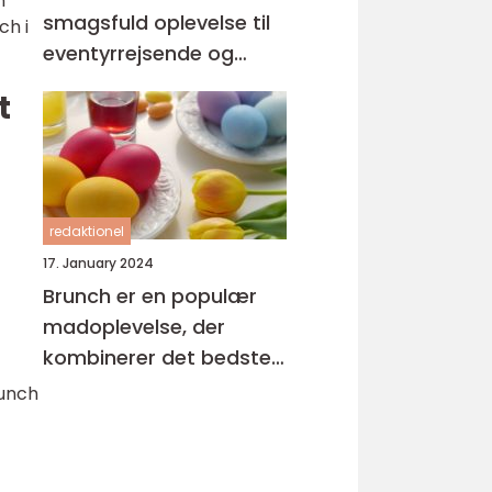
n
smagsfuld oplevelse til
ch i
eventyrrejsende og
backpackere
t
redaktionel
17. January 2024
Brunch er en populær
madoplevelse, der
kombinerer det bedste
fra morgenmad og
runch
frokost