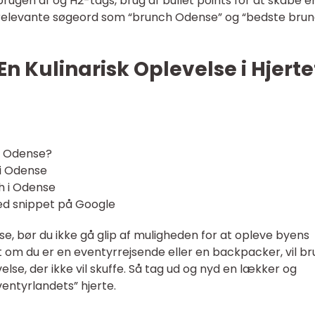
rugen af og H2-tags, brug af bullet points for at skabe e
f relevante søgeord som “brunch Odense” og “bedste brun
n Kulinarisk Oplevelse i Hjerte
ch Odense?
i Odense
ch i Odense
red snippet på Google
 bør du ikke gå glip af muligheden for at opleve byens
 om du er en eventyrrejsende eller en backpacker, vil b
lse, der ikke vil skuffe. Så tag ud og nyd en lækker og
ventyrlandets” hjerte.