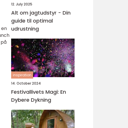
12. July 2025
Alt om jagtudstyr - Din
guide til optimal
r en
udrustning
runch
 på
inspiration
14. October 2024
Festivallivets Magi: En
Dybere Dykning