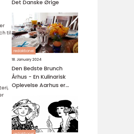
Det Danske Ørige
er
h til
redaktionel
18. January 2024
Den Bedste Brunch
Århus - En Kulinarisk
Oplevelse Aarhus er
eri,
kendt for sin madscene,
er
hvor der findes en bred
vifte af restauranter,
caféer og spisesteder
redaktionel