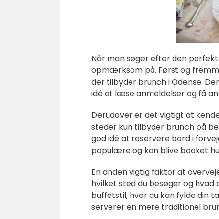
Når man søger efter den perfekte
opmærksom på. Først og fremmest
der tilbyder brunch i Odense. De
idé at læse anmeldelser og få anb
Derudover er det vigtigt at kend
steder kun tilbyder brunch på be
god idé at reservere bord i forve
populære og kan blive booket hur
En anden vigtig faktor at overvej
hvilket sted du besøger og hvad 
buffetstil, hvor du kan fylde din
serverer en mere traditionel br