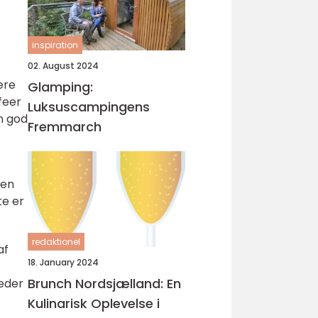
inspiration
02. August 2024
ære
Glamping:
feer
Luksuscampingens
n god
Fremmarch
 en
te er
redaktionel
af
18. January 2024
Brunch Nordsjælland: En
teder
Kulinarisk Oplevelse i