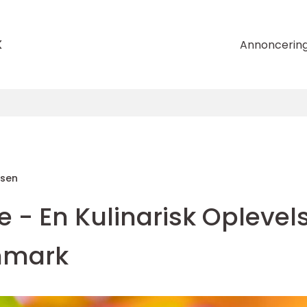
k
Annoncerin
nsen
 - En Kulinarisk Oplevel
anmark