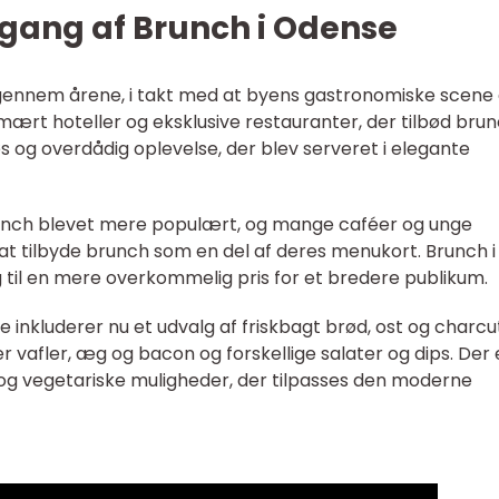
gang af Brunch i Odense
 gennem årene, i takt med at byens gastronomiske scene 
mært hoteller og eksklusive restauranter, der tilbød brunc
s og overdådig oplevelse, der blev serveret i elegante
brunch blevet mere populært, og mange caféer og unge
t tilbyde brunch som en del af deres menukort. Brunch i
til en mere overkommelig pris for et bredere publikum.
inkluderer nu et udvalg af friskbagt brød, ost og charcut
r vafler, æg og bacon og forskellige salater og dips. Der 
og vegetariske muligheder, der tilpasses den moderne