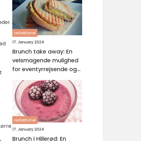
eder.
redaktionel
17. January 2024
med
Brunch take away: En
e
velsmagende mulighed
for eventyrrejsende og
t
backpackere
redaktionel
tørre
17. January 2024
Brunch i Hillerød: En