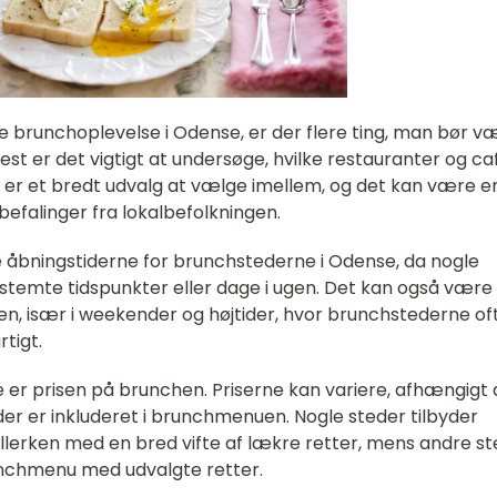
 brunchoplevelse i Odense, er der flere ting, man bør v
 er det vigtigt at undersøge, hvilke restauranter og ca
r er et bredt udvalg at vælge imellem, og det kan være e
efalinger fra lokalbefolkningen.
e åbningstiderne for brunchstederne i Odense, da nogle
stemte tidspunkter eller dage i ugen. Det kan også være
jen, især i weekender og højtider, hvor brunchstederne of
tigt.
e er prisen på brunchen. Priserne kan variere, afhængigt 
der er inkluderet i brunchmenuen. Nogle steder tilbyder
 tallerken med en bred vifte af lækre retter, mens andre s
unchmenu med udvalgte retter.