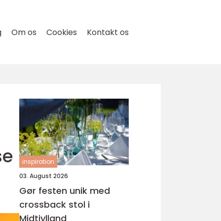
g
Om os
Cookies
Kontakt os
se
inspiration
03. August 2026
Gør festen unik med
crossback stol i
Midtjylland