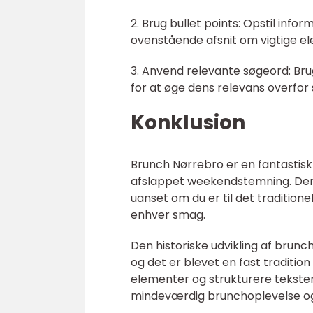
2. Brug bullet points: Opstil infor
ovenstående afsnit om vigtige el
3. Anvend relevante søgeord: Brug
for at øge dens relevans overfor
Konklusion
Brunch Nørrebro er en fantastisk
afslappet weekendstemning. Der e
uanset om du er til det tradition
enhver smag.
Den historiske udvikling af brunc
og det er blevet en fast tradition
elementer og strukturere teksten
mindeværdig brunchoplevelse og f