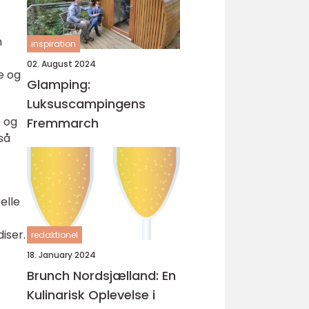
n
inspiration
02. August 2024
e og
Glamping:
Luksuscampingens
e og
Fremmarch
så
elle
iser.
redaktionel
18. January 2024
Brunch Nordsjælland: En
Kulinarisk Oplevelse i