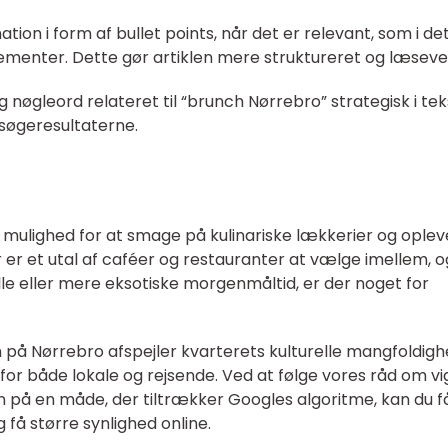
mation i form af bullet points, når det er relevant, som i de
ementer. Dette gør artiklen mere struktureret og læseven
 nøgleord relateret til “brunch Nørrebro” strategisk i tek
 søgeresultaterne.
 mulighed for at smage på kulinariske lækkerier og oplev
r et utal af caféer og restauranter at vælge imellem, o
elle eller mere eksotiske morgenmåltid, er der noget for
h på Nørrebro afspejler kvarterets kulturelle mangfoldigh
 for både lokale og rejsende. Ved at følge vores råd om vi
 på en måde, der tiltrækker Googles algoritme, kan du f
å større synlighed online.