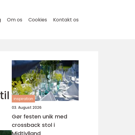
g
Om os
Cookies
Kontakt os
il
inspiration
03. August 2026
Gør festen unik med
crossback stol i
Midtjylland