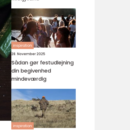
inspiration
28. November 2025
Sådan gør festudlejning
din begivenhed
mindeværdig
inspiration