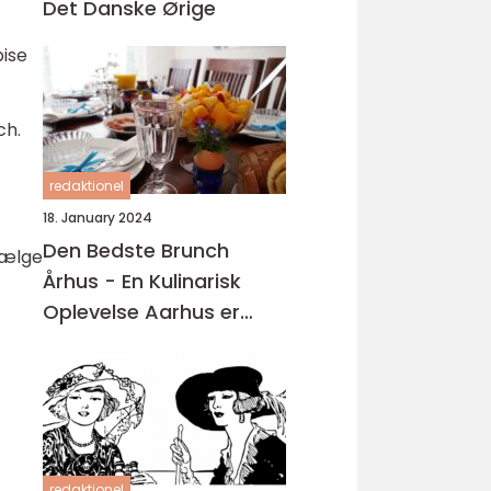
Det Danske Ørige
pise
ch.
redaktionel
18. January 2024
Den Bedste Brunch
vælge
Århus - En Kulinarisk
Oplevelse Aarhus er
kendt for sin madscene,
hvor der findes en bred
vifte af restauranter,
caféer og spisesteder
redaktionel