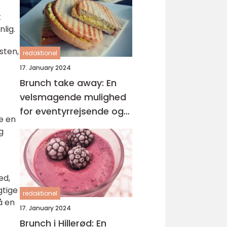
t
lig.
sten,
redaktionel
17. January 2024
Brunch take away: En
velsmagende mulighed
for eventyrrejsende og
e en
backpackere
g
ed,
gtige
redaktionel
å en
17. January 2024
Brunch i Hillerød: En