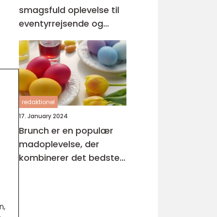
smagsfuld oplevelse til
eventyrrejsende og
backpackere
redaktionel
17. January 2024
Brunch er en populær
madoplevelse, der
kombinerer det bedste
fra morgenmad og
frokost
n,