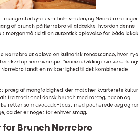
on i mange storbyer over hele verden, og Nørrebro er inge
gang af brunch på Nørrebro vil afdække, hvordan denne
elt morgenmåltid til en autentisk oplevelse for både lokal
te Nørrebro at opleve en kulinarisk renæssance, hvor ny
er skød op som svampe. Denne udvikling involverede og
Nørrebro fandt en ny kærlighed til det kombinerede
kt præg af mangfoldighed, der matcher kvarterets kultur
 alt fra traditionel dansk brunch med røræg, bacon og
tiske retter som avocado-toast med pocherede æg og rad
e, og der er noget for enhver smag.
 for Brunch Nørrebro