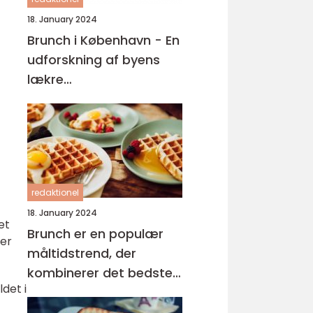
18. January 2024
Brunch i København - En
udforskning af byens
lækre
morgenmadsoplevelser
redaktionel
18. January 2024
et
Brunch er en populær
der
måltidstrend, der
kombinerer det bedste
ldet i
fra morgenmad og
frokost