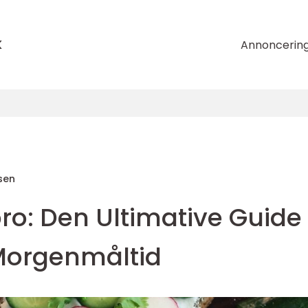
k
Annoncerin
sen
o: Den Ultimative Guide t
 Morgenmåltid