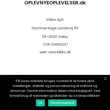
OPLEVNYEOPLEVELSER.
dk
web:
www.klikko.dk
Menu
På vores website bruges cookies til at huske dine
indstillinger, statistik og personalisering af indhold og
annoncer. Denne information deles med tredjepart. Ved
Annoncering
fortsat brug af websiden godkender du cookiepolitikken.
Om os
Ok
Privatlivspolitik
Cookies