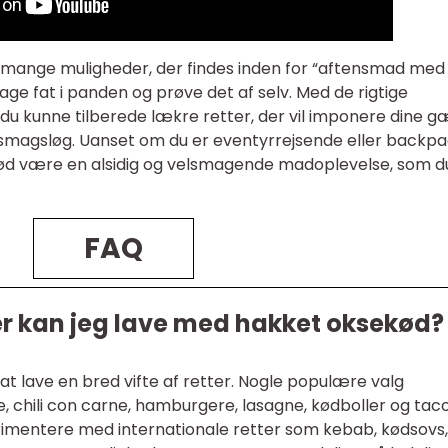
 de mange muligheder, der findes inden for “aftensmad med
 tage fat i panden og prøve det af selv. Med de rigtige
l du kunne tilberede lækre retter, der vil imponere dine 
dine smagsløg. Uanset om du er eventyrrejsende eller backpa
ød være en alsidig og velsmagende madoplevelse, som d
FAQ
ter kan jeg lave med hakket oksekød?
at lave en bred vifte af retter. Nogle populære valg
, chili con carne, hamburgere, lasagne, kødboller og taco
imentere med internationale retter som kebab, kødsovs,