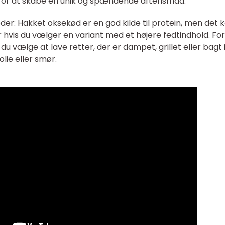
for at skabe en unik og spændende aftensmad.
er: Hakket oksekød er en god kilde til protein, men det 
r hvis du vælger en variant med et højere fedtindhold. For
u vælge at lave retter, der er dampet, grillet eller bagt 
olie eller smør.