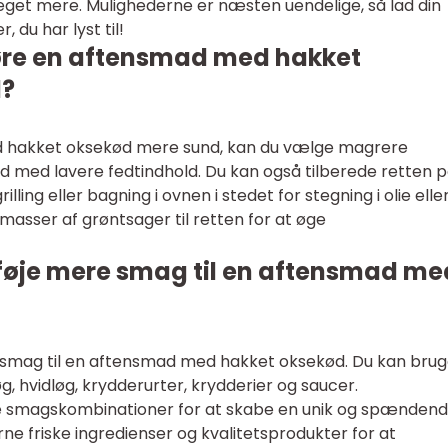
eget mere. Mulighederne er næsten uendelige, så lad din
, du har lyst til!
øre en aftensmad med hakket
d?
d hakket oksekød mere sund, kan du vælge magrere
 med lavere fedtindhold. Du kan også tilberede retten 
ing eller bagning i ovnen i stedet for stegning i olie elle
 masser af grøntsager til retten for at øge
lføje mere smag til en aftensmad me
e smag til en aftensmad med hakket oksekød. Du kan bru
g, hvidløg, krydderurter, krydderier og saucer.
e smagskombinationer for at skabe en unik og spænden
e friske ingredienser og kvalitetsprodukter for at