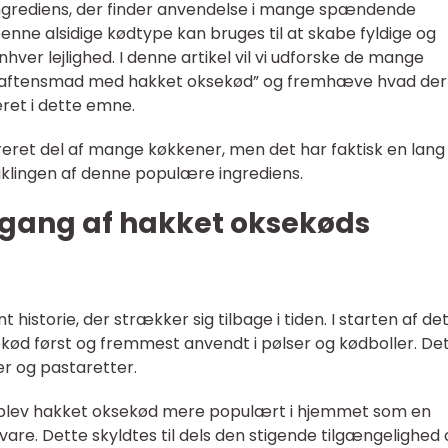
ngrediens, der finder anvendelse i mange spændende
nne alsidige kødtype kan bruges til at skabe fyldige og
nhver lejlighed. I denne artikel vil vi udforske de mange
r “aftensmad med hakket oksekød” og fremhæve hvad der
seret i dette emne.
reret del af mange køkkener, men det har faktisk en lang
dviklingen af denne populære ingrediens.
gang af hakket oksekøds
historie, der strækker sig tilbage i tiden. I starten af det
kød først og fremmest anvendt i pølser og kødboller. De
er og pastaretter.
ne blev hakket oksekød mere populært i hjemmet som en
e. Dette skyldtes til dels den stigende tilgængelighed 