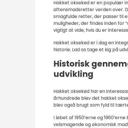
Hakket oksekød er en populær i
aftensmadsretter verden over. De
smagfulde retter, der passer til e
muligheder, der findes inden fo
vigtigt at vide, hvis du er interes
Hakket oksekød er i dag en integ
historie. Lad os tage et kig på u
Historisk gennem
udvikling
Hakket oksekød har en interessant 
århundrede blev det hakket okse
blev også brugt som fyld til tært
I løbet af 1950’erne og 1960’er
velsmagende og økonomisk madvar