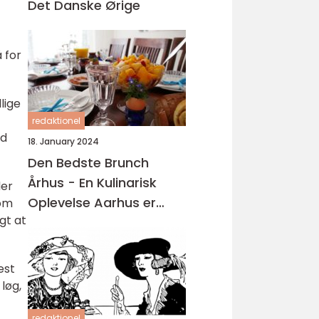
Det Danske Ørige
 for
lige
redaktionel
ød
18. January 2024
Den Bedste Brunch
Århus - En Kulinarisk
der
Oplevelse Aarhus er
som
gt at
kendt for sin madscene,
hvor der findes en bred
vifte af restauranter,
est
caféer og spisesteder
løg,
redaktionel