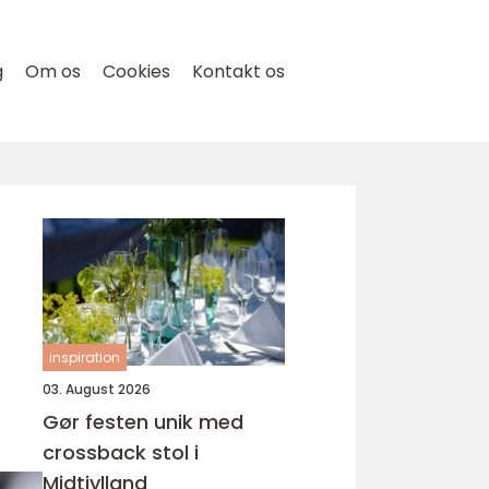
g
Om os
Cookies
Kontakt os
inspiration
03. August 2026
Gør festen unik med
crossback stol i
Midtjylland