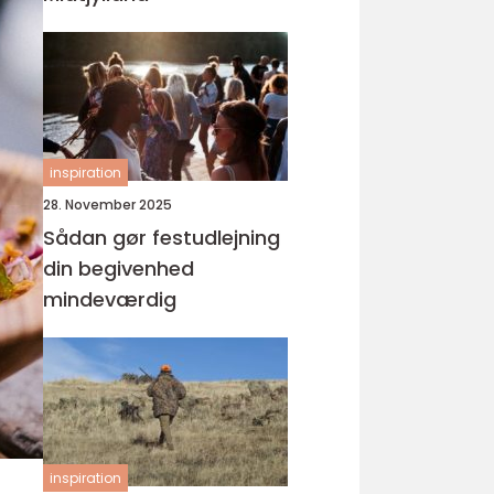
inspiration
28. November 2025
Sådan gør festudlejning
din begivenhed
mindeværdig
inspiration