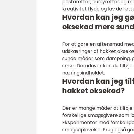
pastaretter, curryretter og m
kreativitet flyde og lav de retter
Hvordan kan jeg g
oksekød mere sun
For at gøre en aftensmad me
udskæringer af hakket oksekød
sunde måder som dampning, grill
smør. Derudover kan du tilføje
næringsindholdet.
Hvordan kan jeg ti
hakket oksekød?
Der er mange måder at tilføj
forskellige smagsgivere som lø
Eksperimenter med forskellig
smagsoplevelse. Brug også gern