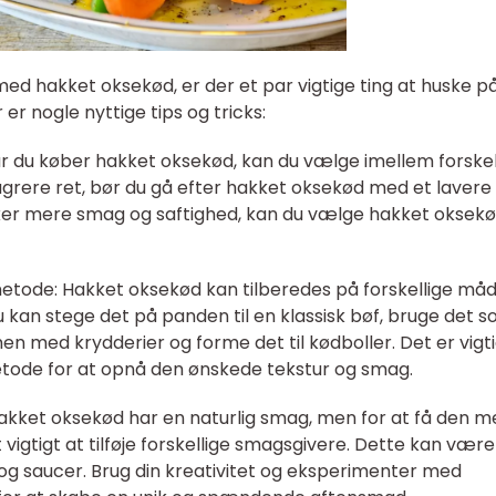
ed hakket oksekød, er der et par vigtige ting at huske på
er nogle nyttige tips og tricks:
Når du køber hakket oksekød, kan du vælge imellem forskel
agrere ret, bør du gå efter hakket oksekød med et lavere
sker mere smag og saftighed, kan du vælge hakket oksek
smetode: Hakket oksekød kan tilberedes på forskellige må
 kan stege det på panden til en klassisk bøf, bruge det 
men med krydderier og forme det til kødboller. Det er vigti
tode for at opnå den ønskede tekstur og smag.
 Hakket oksekød har en naturlig smag, men for at få den m
igtigt at tilføje forskellige smagsgivere. Dette kan være 
 og saucer. Brug din kreativitet og eksperimenter med