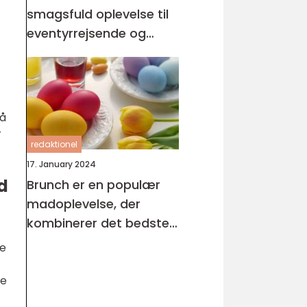
smagsfuld oplevelse til
eventyrrejsende og
backpackere
på
r
redaktionel
17. January 2024
d
Brunch er en populær
madoplevelse, der
kombinerer det bedste
fra morgenmad og
ge
frokost
de