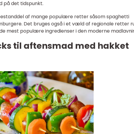
 på det tidspunkt.
 bestanddel af mange populære retter såsom spaghetti
mburgere. Det bruges også i et væld af regionale retter r
af de mest populære ingredienser i den moderne madlavni
ricks til aftensmad med hakket