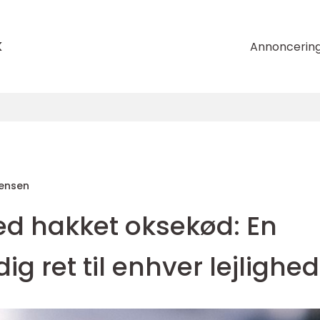
k
Annoncerin
tensen
d hakket oksekød: En
ig ret til enhver lejlighed