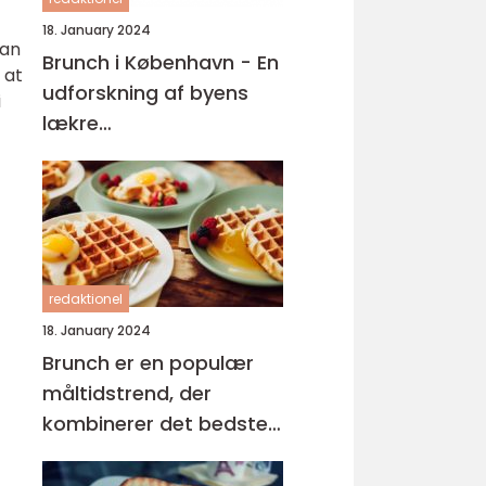
18. January 2024
kan
Brunch i København - En
 at
udforskning af byens
i
lækre
morgenmadsoplevelser
redaktionel
18. January 2024
Brunch er en populær
måltidstrend, der
kombinerer det bedste
fra morgenmad og
frokost