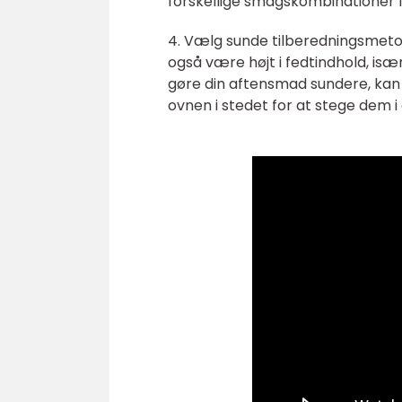
forskellige smagskombinationer 
4. Vælg sunde tilberedningsmetod
også være højt i fedtindhold, isæ
gøre din aftensmad sundere, kan d
ovnen i stedet for at stege dem i 