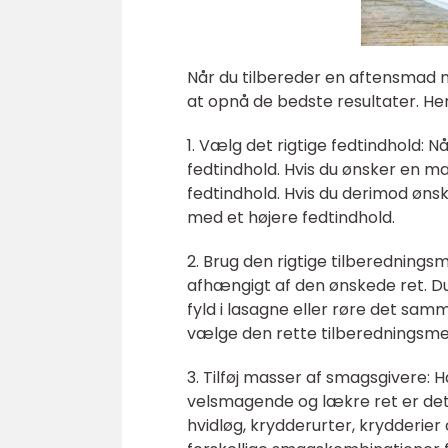
Når du tilbereder en aftensmad m
at opnå de bedste resultater. Her 
1. Vælg det rigtige fedtindhold: 
fedtindhold. Hvis du ønsker en m
fedtindhold. Hvis du derimod øn
med et højere fedtindhold.
2. Brug den rigtige tilberedning
afhængigt af den ønskede ret. Du
fyld i lasagne eller røre det sam
vælge den rette tilberedningsme
3. Tilføj masser af smagsgivere:
velsmagende og lækre ret er det v
hvidløg, krydderurter, krydderier