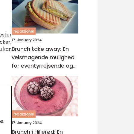
redaktionel
gæster
17. January 2024
cker,
Brunch take away: En
u kan
velsmagende mulighed
for eventyrrejsende og
backpackere
redaktionel
s.
17. January 2024
Brunch i Hillerød: En