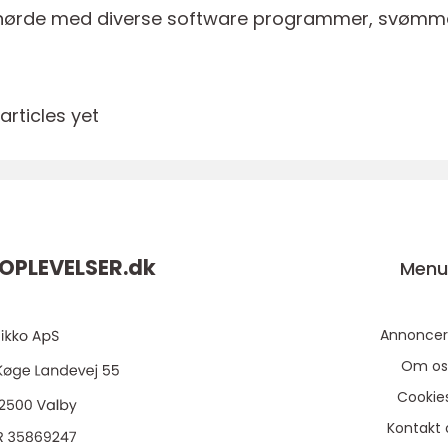
 at nørde med diverse software programmer, svømm
rticles yet
OPLEVELSER.
dk
Men
Annoncer
Om os
Cookie
Kontakt 