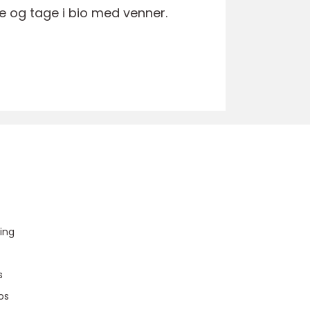
e og tage i bio med venner.
u
ing
s
os