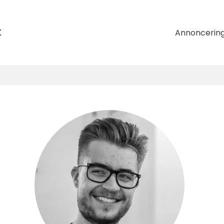
k
Annoncerin