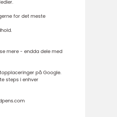
edier.
ugerne for det meste
dhold.
æse mere - endda dele med
 topplaceringer på Google.
ste steps i enhver
ordpens.com