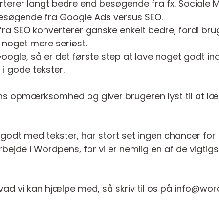
erer langt bedre end besøgende fra fx. Sociale M
besøgende fra Google Ads versus SEO.
n fra SEO konverterer ganske enkelt bedre, fordi br
 noget mere seriøst.
Google, så er det første step at lave noget godt in
 i gode tekster.
ns opmærksomhed og giver brugeren lyst til at l
godt med tekster, har stort set ingen chancer for
rbejde i Wordpens, for vi er nemlig en af de vigtig
vad vi kan hjælpe med, så skriv til os på info@w